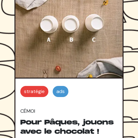
stratégie
ads
CÉMOI
Pour Pâques, jouons
avec le chocolat !