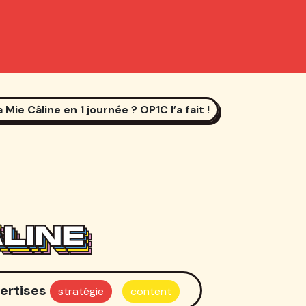
Mie Câline en 1 journée ? OP1C l’a fait !
ÂLINE
ÂLINE
ÂLINE
ÂLINE
ertises
stratégie
content