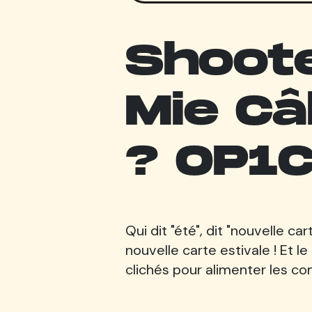
Shoote
Mie Câ
? OP1C 
Qui dit "été", dit "nouvelle ca
nouvelle carte estivale ! Et l
clichés pour alimenter les co