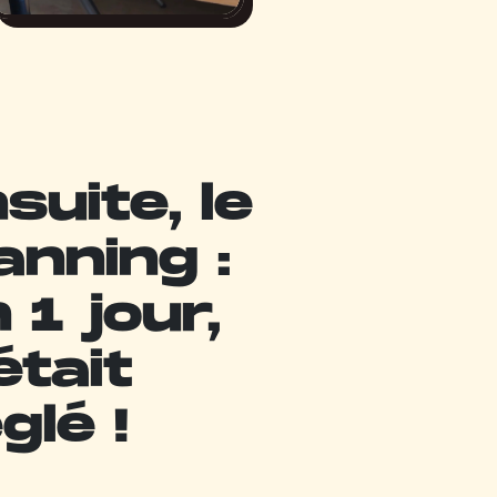
suite, le
anning :
 1 jour,
était
glé !