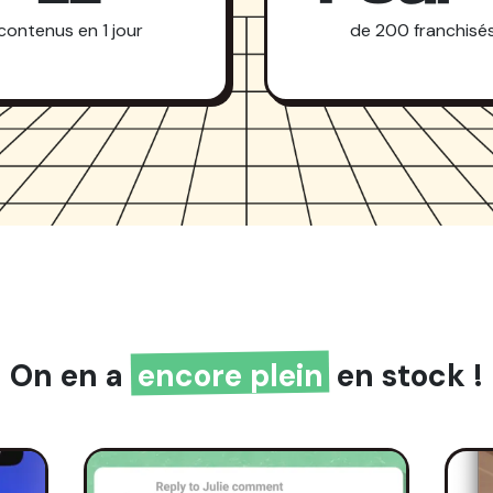
contenus en 1 jour
de 200 franchisé
On en a
encore plein
en stock !