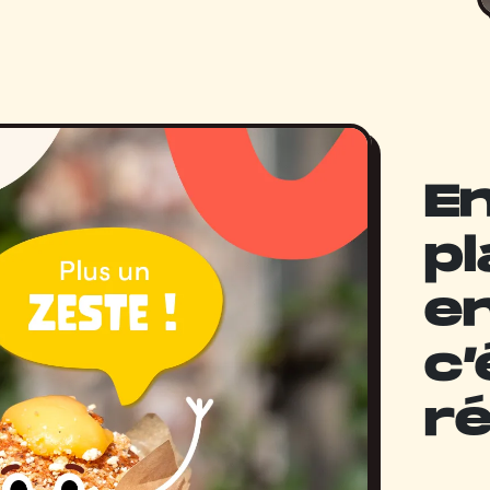
En
pl
en
c’
ré