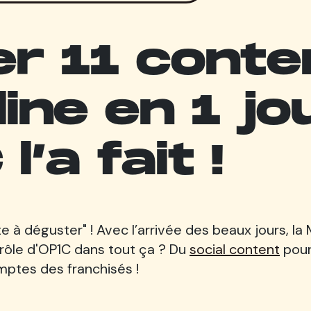
r 11 conte
line en 1 j
l’a fait !
rte à déguster" ! Avec l’arrivée des beaux jours, la
e rôle d'OP1C dans tout ça ? Du
social content
pour
mptes des franchisés !