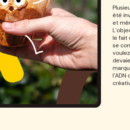
Plusie
été inv
et mêm
L’obje
le fai
se co
voulez
devaie
marque
l’ADN 
créativ