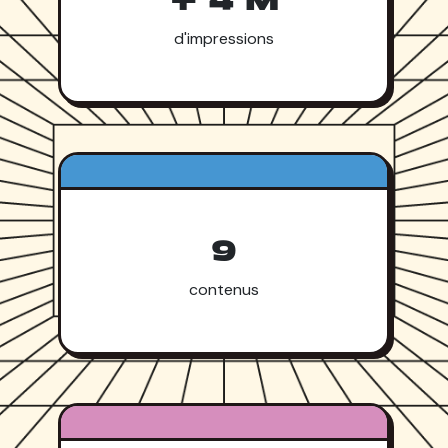
+ 4 M
d'impressions
9
contenus