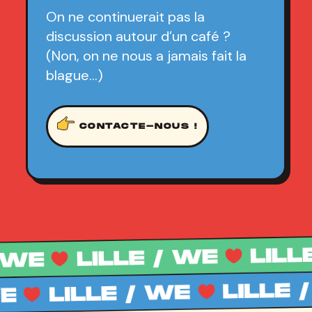
On ne continuerait pas la
discussion autour d’un café ?
(Non, on ne nous a jamais fait la
blague…)
CONTACTE-NOUS !