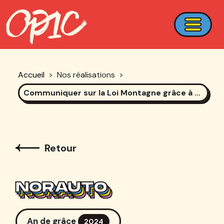
Accueil
>
Nos réalisations
>
Communiquer sur la Loi Montagne grâce à des contenus divertissants !
Retour
NORAUTO
NORAUTO
NORAUTO
NORAUTO
An de grâce
2024