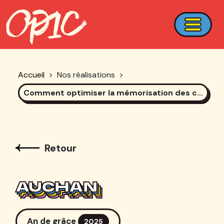
Accueil
>
Nos réalisations
>
Comment optimiser la mémorisation des campagnes social ads ?
Retour
AUCHAN
AUCHAN
AUCHAN
AUCHAN
An de grâce
2025