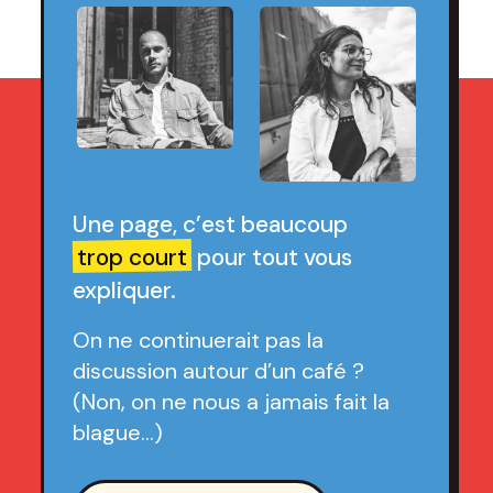
Une page, c’est beaucoup
trop court
pour tout vous
expliquer.
On ne continuerait pas la
discussion autour d’un café ?
(Non, on ne nous a jamais fait la
blague…)