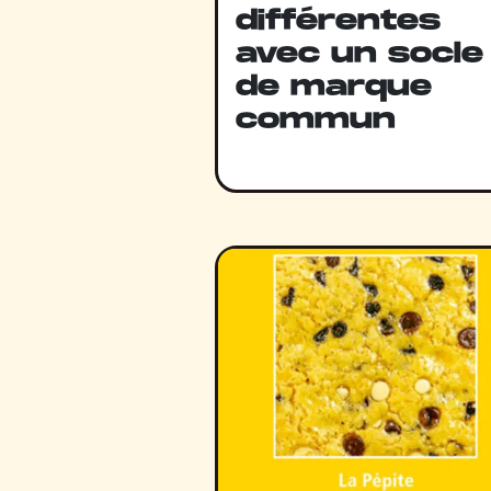
différentes
avec un socle
de marque
commun