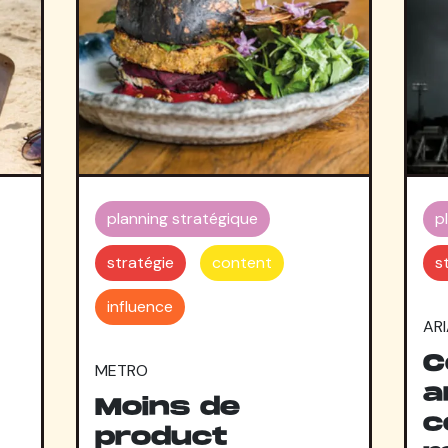
planning stratégique
p
stratégie
content
s
influence
AR
C
METRO
a
Moins de
c
product