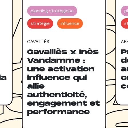
planning stratégique
p
stratégie
influence
s
CAVAILLÈS
APR
Cavaillès x Inès
P
Vandamme :
d
une activation
a
ia
influence qui
c
allie
c
authenticité,
engagement et
performance