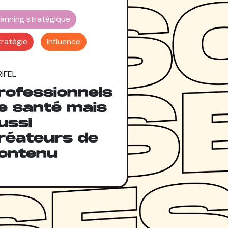
lanning stratégique
tratégie
influence
IFEL
rofessionnels
e santé mais
ussi
réateurs de
ontenu