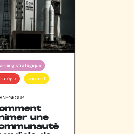
lanning stratégique
tratégie
content
IANEGROUP
omment
nimer une
ommunauté