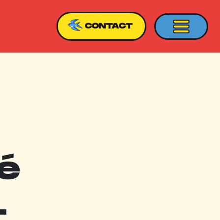
CONTACT
é
…