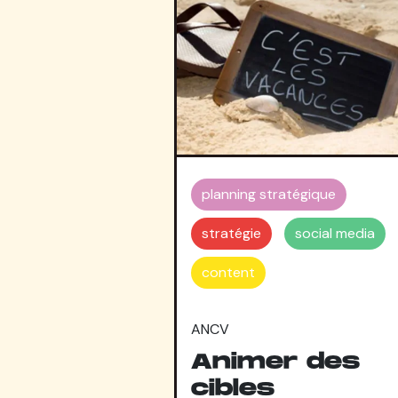
planning stratégique
stratégie
social media
content
ANCV
Animer des
cibles