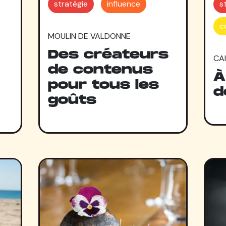
stratégie
influence
s
c
MOULIN DE VALDONNE
Des créateurs
CA
de contenus
À
pour tous les
d
goûts