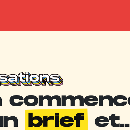
isations
isations
isations
isations
a commenc
un
brief
et