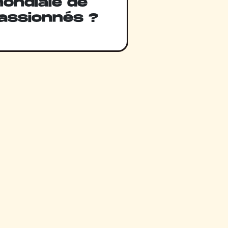
ondiale de
assionnés ?