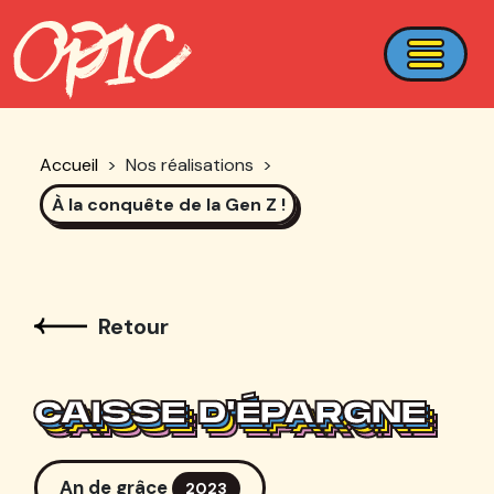
Accueil
>
Nos réalisations
>
À la conquête de la Gen Z !
Retour
CAISSE D'ÉPARGNE
CAISSE D'ÉPARGNE
CAISSE D'ÉPARGNE
CAISSE D'ÉPARGNE
An de grâce
2023