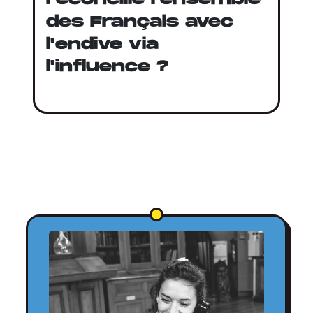
des Français avec
l'endive via
l'influence ?