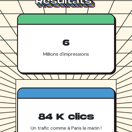
Résultats
Résultats
Résultats
Résultats
6
Millions d'impressions
84 K clics
Un trafic comme à Paris le matin !