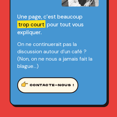
Une page, c’est beaucoup
trop court
pour tout vous
expliquer.
On ne continuerait pas la
discussion autour d’un café ?
(Non, on ne nous a jamais fait la
blague…)
CONTACTE-NOUS !