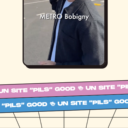
UN SITE “PILS” GOOD 🍻 UN SITE “PI
 “PILS” GOOD 🍻 UN SITE “PILS” GOO