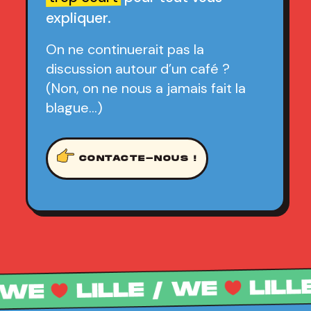
expliquer.
On ne continuerait pas la
discussion autour d’un café ?
(Non, on ne nous a jamais fait la
blague…)
CONTACTE-NOUS !