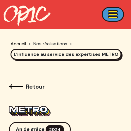
Accueil
>
Nos réalisations
>
L'influence au service des expertises METRO
Retour
METRO
METRO
METRO
METRO
An de grâce
2024