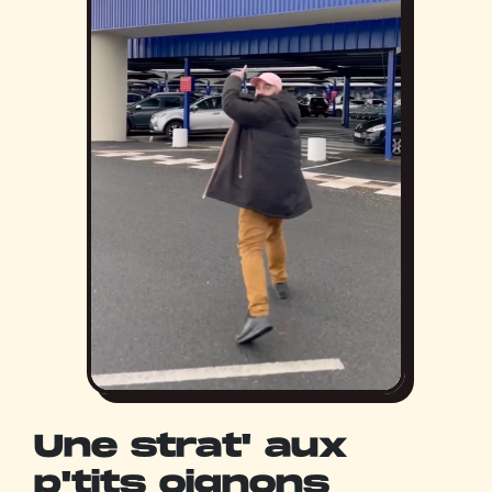
Une strat' aux
p'tits oignons