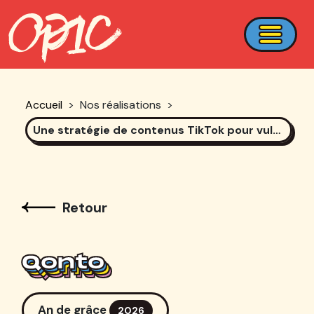
Accueil
>
Nos réalisations
>
Une stratégie de contenus TikTok pour vulgariser la gestion financière !
Retour
Qonto
Qonto
Qonto
Qonto
An de grâce
2026