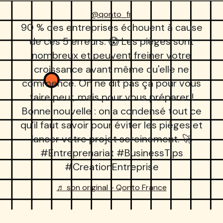
@qonto_fr
90 % des entreprises échouent à cause
de ces 5 erreurs. 😱 Les pièges sont
nombreux et peuvent freiner votre
croissance avant même qu'elle ne
commence. On ne dit pas ça pour vous
faire peur, mais pour vous préparer !
Bonne nouvelle : on a condensé tout ce
qu’il faut savoir pour éviter les pièges et
lancer votre projet sereinement. 🚀
#Entreprenariat #BusinessTips
C’EST BEAU, C’EST FRAIS, COMME NOU
#CreationEntreprise
♬ son original - Qonto France