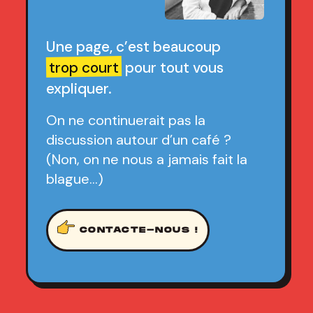
Une page, c’est beaucoup
trop court
pour tout vous
expliquer.
On ne continuerait pas la
discussion autour d’un café ?
(Non, on ne nous a jamais fait la
blague…)
CONTACTE-NOUS !