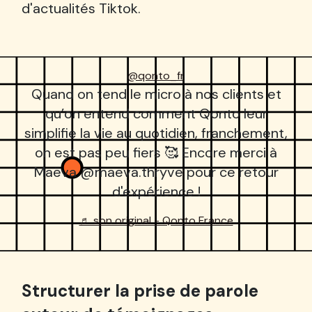
d'actualités Tiktok.
@qonto_fr
Quand on tend le micro à nos clients et
qu’on entend comment Qonto leur
simplifie la vie au quotidien, franchement,
on est pas peu fiers 🥰 Encore merci à
Maëva @maeva.thryve pour ce retour
d'expérience !
♬ son original - Qonto France
Structurer la prise de parole