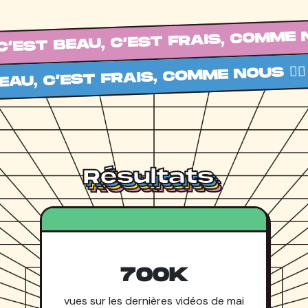
EAU, C’EST FRAIS, COMME NOUS 💁‍♂️
Résultats
Résultats
Résultats
Résultats
700K
vues sur les dernières vidéos de mai