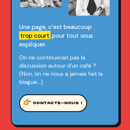
Une page, c’est beaucoup
trop court
pour tout vous
expliquer.
On ne continuerait pas la
discussion autour d’un café ?
(Non, on ne nous a jamais fait la
blague…)
CONTACTE-NOUS !