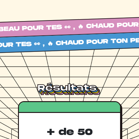
UR TES 👀 , 🔥 CHAUD POUR TON PET
Résultats
Résultats
Résultats
Résultats
+ de 50