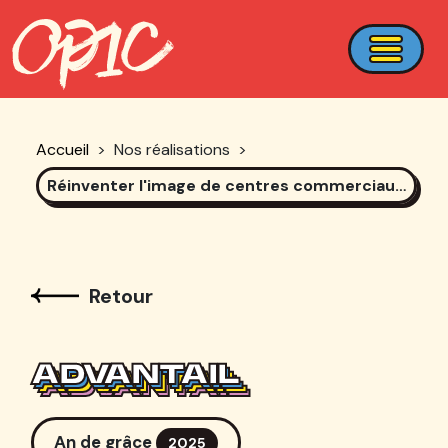
Accueil
>
Nos réalisations
>
Réinventer l'image de centres commerciaux, booster leur attractivité via les réseaux sociaux
Retour
ADVANTAIL
ADVANTAIL
ADVANTAIL
ADVANTAIL
An de grâce
2025