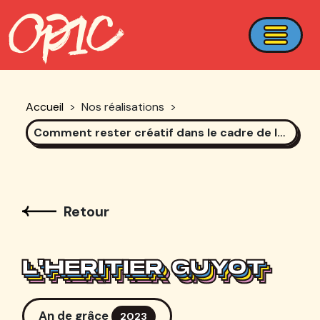
Accueil
>
Nos réalisations
>
Comment rester créatif dans le cadre de la Loi Evin ?
Retour
L'HERITIER GUYOT
L'HERITIER GUYOT
L'HERITIER GUYOT
L'HERITIER GUYOT
An de grâce
2023