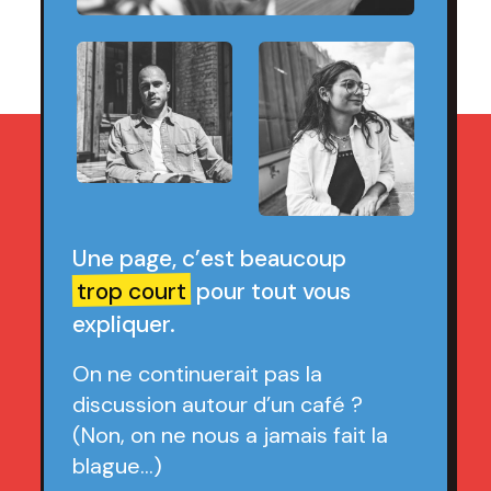
Une page, c’est beaucoup
trop court
pour tout vous
expliquer.
On ne continuerait pas la
discussion autour d’un café ?
(Non, on ne nous a jamais fait la
blague…)