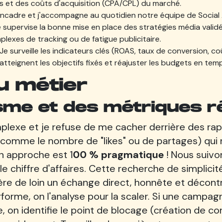
s et des coûts d'acquisition (CPA/CPL) du marché.
encadre et j'accompagne au quotidien notre équipe de Social 
e supervise la bonne mise en place des stratégies média validé
lexes de tracking ou de fatigue publicitaire.
 Je surveille les indicateurs clés (ROAS, taux de conversion, coû
teignent les objectifs fixés et réajuster les budgets en temp
u métier
me et des métriques ré
mplexe et je refuse de me cacher derrière des ra
comme le nombre de "likes" ou de partages) qui 
n approche est 1
00 % pragmatique
! Nous suiv
e chiffre d'affaires. Cette recherche de simplicit
fère de loin un échange direct, honnête et décon
forme, on l'analyse pour la scaler. Si une campag
, on identifie le point de blocage (création de co