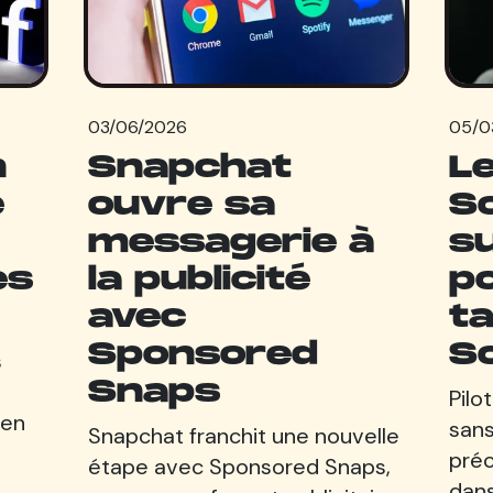
03/06/2026
05/0
n
Snapchat
Le
e
ouvre sa
So
messagerie à
s
es
la publicité
p
avec
ta
Sponsored
So
s
Snaps
Pilo
 en
sans
Snapchat franchit une nouvelle
préc
étape avec Sponsored Snaps,
dans