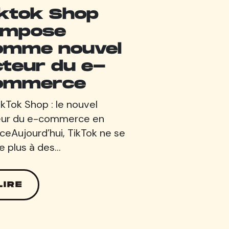
iktok Shop
'impose
omme nouvel
cteur du e-
ommerce
ikTok Shop : le nouvel
eur du e-commerce en
ceAujourd’hui, TikTok ne se
te plus à des…
LIRE