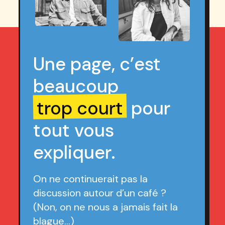
Une page, c’est
beaucoup
trop court
pour
tout vous
expliquer.
On ne continuerait pas la
discussion autour d’un café ?
(Non, on ne nous a jamais fait la
blague…)