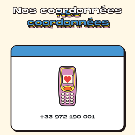
Nos coordonnées
Nos
Nos
Nos
coordonnées
coordonnées
coordonnées
+33 972 190 001