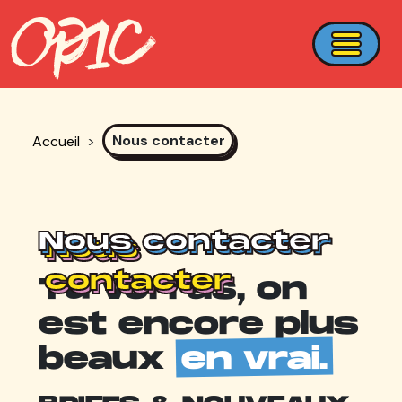
Nous contacter
Accueil
>
Nous contacter
Nous contacter
Nous
Nous
contacter
contacter
Tu verras, on
est encore plus
beaux
en vrai.