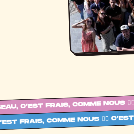
ST FRAIS, COMME NOUS 💁‍♂️ C’EST B
S, COMME NOUS 💁‍♂️ C’EST BEAU, C