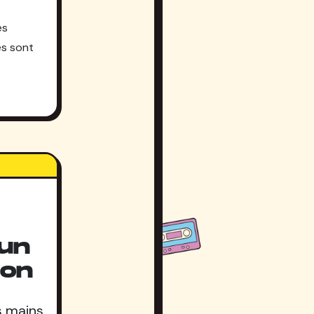
es
es sont
un
ion
s mains