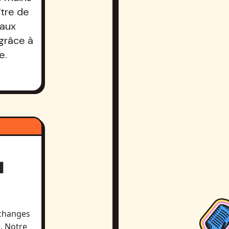
ître de
eaux
 grâce à
e.
l
échanges
. Notre