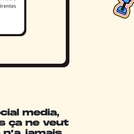
férentes
cial media,
is ça ne veut
 n’a jamais