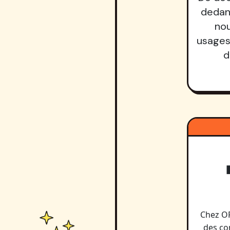
dedans
nou
usages 
d
Chez OP
des co