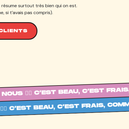
a résume surtout très bien qui on est.
e, si t’avais pas compris).
CLIENTS
 C’EST BEAU, C’EST FRAIS, COMME N
 BEAU, C’EST FRAIS, COMME NOUS 💁‍