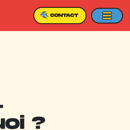
CONTACT
.
uoi ?