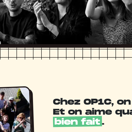
Chez OP1C, on 
Et on aime qu
bien fait
.