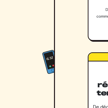
D
commun
r
te
De déc