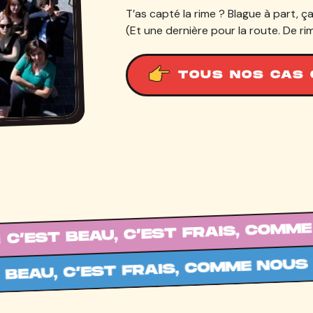
T’as capté la rime ? Blague à part, ç
(Et une dernière pour la route. De rim
TOUS NOS CAS 
EAU, C’EST FRAIS, COMME NOUS 💁‍♂️
’EST FRAIS, COMME NOUS 💁‍♂️ C’EST