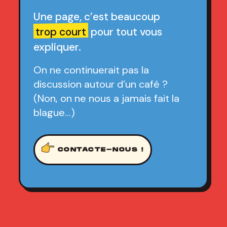
Une page, c’est beaucoup
trop court
pour tout vous
expliquer.
On ne continuerait pas la
discussion autour d’un café ?
(Non, on ne nous a jamais fait la
blague…)
CONTACTE-NOUS !