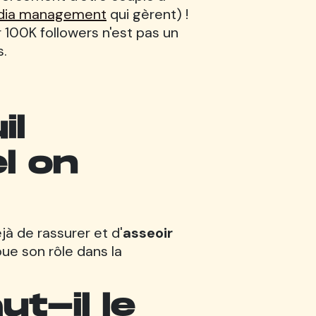
edia management
qui gèrent)
!
r 100K followers n'est pas un
s.
il
l on
à de rassurer et d'
asseoir
joue son rôle dans la
t-il le