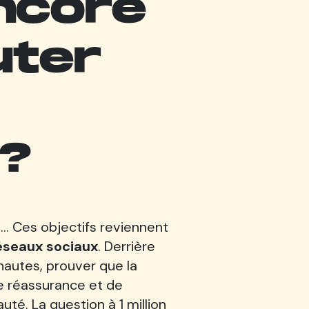
encore
uter
 ?
.. Ces objectifs reviennent
réseaux sociaux
. Derrière
rnautes, prouver que la
e réassurance et de
uté. La question à 1 million