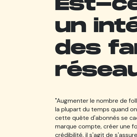
Est-ce
un int
des fa
résea
"Augmenter le nombre de follo
la plupart du temps quand on
cette quête d'abonnés se cach
marque compte, créer une 
crédibilité, il s'agit de s'ass