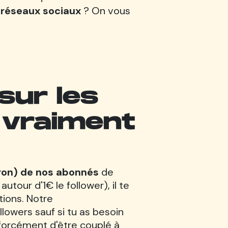
 réseaux sociaux
? On vous
sur les
 vraiment
ron) de nos abonnés
de
tour d'1€ le follower), il te
tions. Notre
owers sauf si tu as besoin
e forcément d'être couplé à