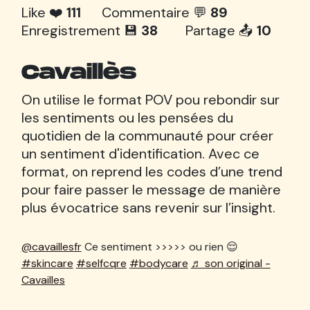
Like ❤️
111
Commentaire 💬
89
Enregistrement 💾
38
Partage 📤
10
Cavaillès
On utilise le format POV pou rebondir sur
les sentiments ou les pensées du
quotidien de la communauté pour créer
un sentiment d'identification. Avec ce
format, on reprend les codes d’une trend
pour faire passer le message de manière
plus évocatrice sans revenir sur l’insight.
@cavaillesfr
Ce sentiment >>>>> ou rien 😌
#skincare
#selfcqre
#bodycare
♬ son original -
Cavailles