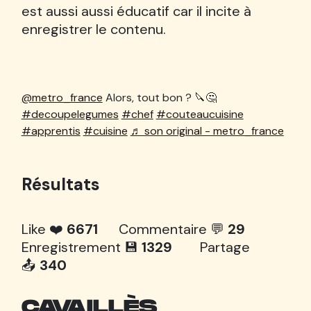
est aussi aussi éducatif car il incite à
enregistrer le contenu.
@metro_france
Alors, tout bon ? 🔪🤔
#decoupelegumes
#chef
#couteaucuisine
#apprentis
#cuisine
♬ son original - metro_france
Résultats
Like ❤️
6671
Commentaire 💬
29
Enregistrement 💾
1329
Partage
📤
340
CAVAILLÈS