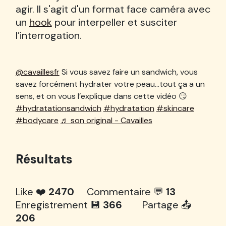
agir. Il s'agit d'un format face caméra avec
un
hook
pour interpeller et susciter
l’interrogation.
@cavaillesfr
Si vous savez faire un sandwich, vous
savez forcément hydrater votre peau…tout ça a un
sens, et on vous l’explique dans cette vidéo 😏
#hydratationsandwich
#hydratation
#skincare
#bodycare
♬ son original - Cavailles
Résultats
Like ❤️
2470
Commentaire 💬
13
Enregistrement 💾
366
Partage 📤
206