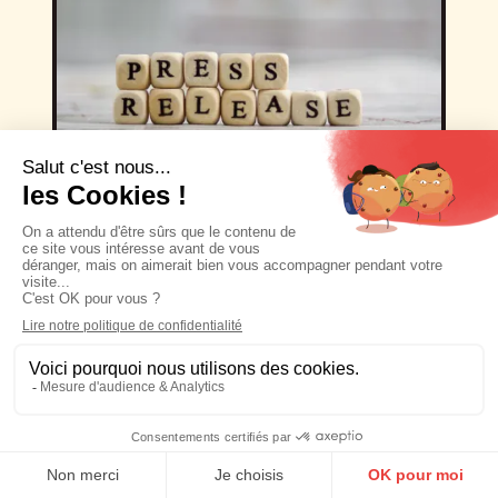
15/07/2026
Qonto choisit OP1C
pour conquérir
TikTok
Qonto, fintech européenne
spécialisée dans la gestion bancaire
et financière des PME et des…