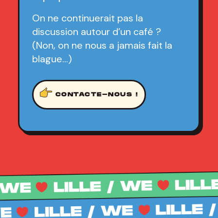
On ne continuerait pas la
discussion autour d’un café ?
(Non, on ne nous a jamais fait la
blague…)
CONTACTE-NOUS !