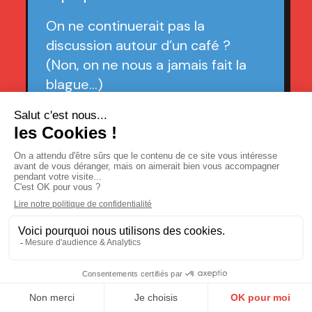
On ne continuerait pas la
discussion autour d’un café ?
(Non, on ne nous a jamais fait la
blague…)
CONTACTE-NOUS !