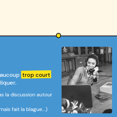
beaucoup
trop court
liquer.
s la discussion autour
mais fait la blague…)