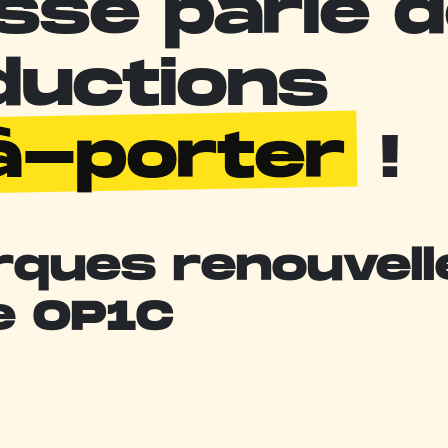
sse parle 
ductions
à-porter
!
rques renouvell
e OP1C