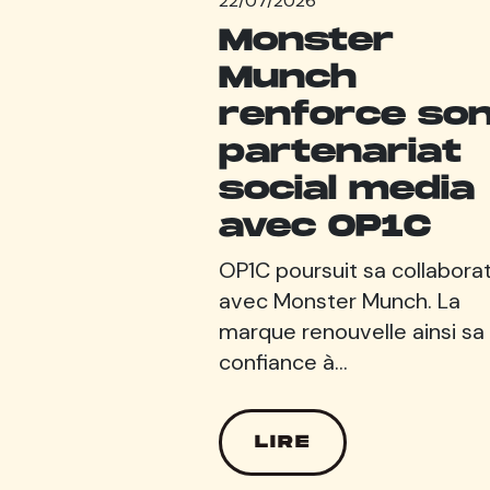
22/07/2026
Monster
Munch
renforce so
partenariat
social media
avec OP1C
OP1C poursuit sa collabora
avec Monster Munch. La
marque renouvelle ainsi sa
confiance à…
LIRE