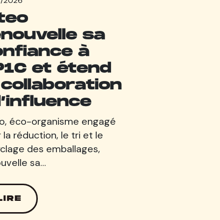
5/2026
teo
nouvelle sa
onfiance à
P1C et étend
 collaboration
l’influence
eo, éco-organisme engagé
 la réduction, le tri et le
clage des emballages,
uvelle sa…
LIRE