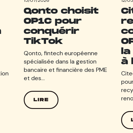
15/07/2026
12/0
Qonto choisit
Ci
OP1C pour
re
n
conquérir
c
TikTok
O
la
Qonto, fintech européenne
à 
spécialisée dans la gestion
bancaire et financière des PME
tion
Cit
et des…
pour
recy
reno
LIRE