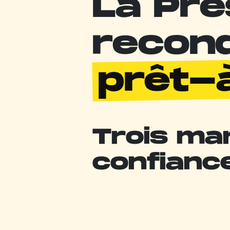
La Pre
recon
prêt-
Trois ma
confianc