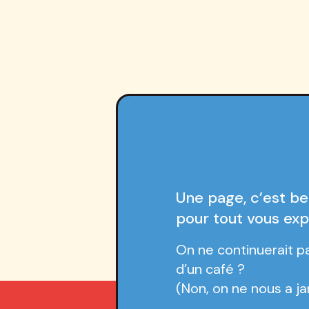
Une page, c’est 
pour tout vous exp
On ne continuerait pa
d’un café ?
(Non, on ne nous a ja